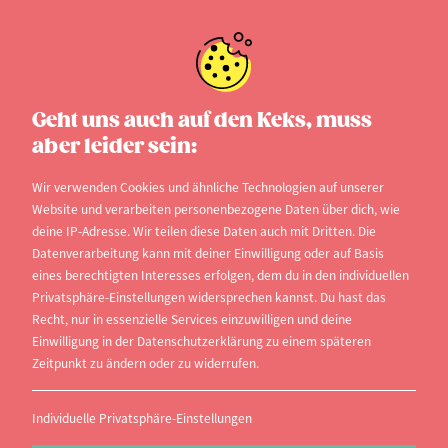
MINT-Studiengänge und -
Geht uns auch auf den Keks, muss
berufe
aber leider sein:
„MINT ist nicht nur eine Option für zukünftige
Wir verwenden Cookies und ähnliche Technologien auf unserer
Website und verarbeiten personenbezogene Daten über dich, wie
Nobelpreisträger“
deine IP-Adresse. Wir teilen diese Daten auch mit Dritten. Die
Datenverarbeitung kann mit deiner Einwilligung oder auf Basis
Prof. Dr. Harald Lesch im Interview der Publikation
eines berechtigten Interesses erfolgen, dem du in den individuellen
„Perspektive MINT“ des Bundesministerium für
Privatsphäre-Einstellungen widersprechen kannst. Du hast das
Recht, nur in essenzielle Services einzuwilligen und deine
Bildung und Forschung (BMBF).
Einwilligung in der Datenschutzerklärung zu einem späteren
Zeitpunkt zu ändern oder zu widerrufen.
Was ist MINT?
MINT steht für
M
athematik,
I
nformatik,
Individuelle Privatsphäre-Einstellungen
N
aturwissenschaft und
T
echnik.