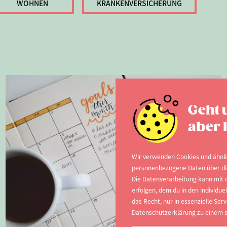
WOHNEN
KRANKENVERSICHERUNG
Geht 
aber l
Wir verwenden Cookies und ähnli
personenbezogene Daten über dich
Die Datenverarbeitung kann mit d
erfolgen, dem du in den individu
das Recht, nur in essenzielle Serv
Datenschutzerklärung zu einem s