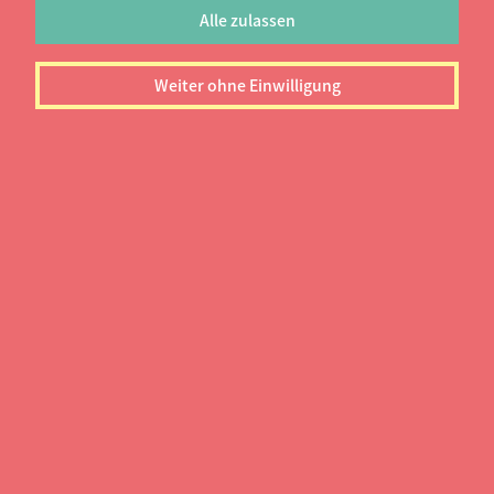
Alle zulassen
Weiter ohne Einwilligung
Suche
FILTERN
RS = Regelstudienzeit (in Semestern)
ZB = Zulassungsbeschränkung
Informatik - dual
praxisintegriert
Hochschule RheinMain