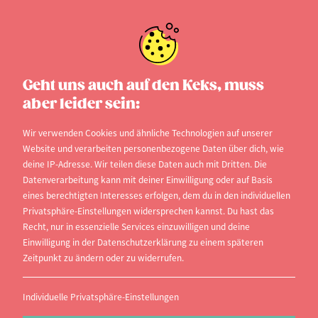
Studiengangsuche
Geht uns auch auf den Keks, muss
aber leider sein:
Die studi.info Studiengangsdatenbank hilft dir
deine perfekte Hochschule zu finden. Finde jetzt
Wir verwenden Cookies und ähnliche Technologien auf unserer
Website und verarbeiten personenbezogene Daten über dich, wie
heraus an welchen Hochschulen du dein
deine IP-Adresse. Wir teilen diese Daten auch mit Dritten. Die
Wunschfach studieren kannst und informiere dich
Datenverarbeitung kann mit deiner Einwilligung oder auf Basis
eines berechtigten Interesses erfolgen, dem du in den individuellen
über Zulassungsvoraussetzungen und vieles mehr.
Privatsphäre-Einstellungen widersprechen kannst. Du hast das
Recht, nur in essenzielle Services einzuwilligen und deine
Du weißt schon, wo du studieren willst, bist dir bei
Einwilligung in der Datenschutzerklärung zu einem späteren
der Wahl des Studiengangs aber noch unsicher?
Zeitpunkt zu ändern oder zu widerrufen.
Entdecke mit Hilfe unserer
Hochschuldatenbank
,
welche Fächer an deinem Wunschstudienort
Individuelle Privatsphäre-Einstellungen
angeboten werden und lass dich inspirieren.