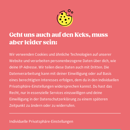
Bewerbungstests
Geht uns auch auf den Keks, muss
aber leider sein:
Nicht selten kommt es vor, dass man als Bewerber
auf einen Job zu Bewerbungstests eingeladen
Wir verwenden Cookies und ähnliche Technologien auf unserer
Website und verarbeiten personenbezogene Daten über dich, wie
wird, oder diese zu Hause im Internet erledigen
deine IP-Adresse. Wir teilen diese Daten auch mit Dritten. Die
muss.
Datenverarbeitung kann mit deiner Einwilligung oder auf Basis
eines berechtigten Interesses erfolgen, dem du in den individuellen
Neben der schriftlichen Bewerbung und dem
Privatsphäre-Einstellungen widersprechen kannst. Du hast das
Recht, nur in essenzielle Services einzuwilligen und deine
Vorstellungsgespräch wollen Personaler mit
Einwilligung in der Datenschutzerklärung zu einem späteren
Bewerbungstests vor allem für die besseren
Zeitpunkt zu ändern oder zu widerrufen.
Stellen herausfinden, welche Fähigkeiten,
Fertigkeiten und Kenntnisse der Bewerber im
Individuelle Privatsphäre-Einstellungen
Detail mitbringt.