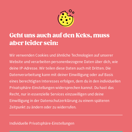
Vorstellungsgespräch
Geht uns auch auf den Keks, muss
aber leider sein:
Ihr habt eine Einladung zu einem
Vorstellungsgespräch erhalten? Herzlichen
Wir verwenden Cookies und ähnliche Technologien auf unserer
Website und verarbeiten personenbezogene Daten über dich, wie
Glückwunsch! Ihr könnt euch zum erlesenen Kreis
deine IP-Adresse. Wir teilen diese Daten auch mit Dritten. Die
von lediglich 5 Prozent aller Bewerber zählen,
Datenverarbeitung kann mit deiner Einwilligung oder auf Basis
eines berechtigten Interesses erfolgen, dem du in den individuellen
denen diese Ehre zuteil wird.
Privatsphäre-Einstellungen widersprechen kannst. Du hast das
Recht, nur in essenzielle Services einzuwilligen und deine
Die größte Hürde ist genommen, man hat den
Einwilligung in der Datenschutzerklärung zu einem späteren
berühmten Fuß in der Tür und kann seine Stärken
Zeitpunkt zu ändern oder zu widerrufen.
präsentieren. Aber was entscheidet über Erfolg und
Misserfolg? Welche Strategien führen zum
Individuelle Privatsphäre-Einstellungen
begehrten Job und welche Schwachstellen