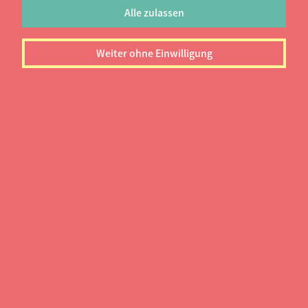
Alle zulassen
bewirken das Gegenteil?
Vorbereitung
Weiter ohne Einwilligung
Kleidung
Körpersprache
Der perfekte Gesprächsverlauf
Fragen vom Chef
Fragen vom Bewerber
Erstattung von Bewerbungskosten
Vorbereitung
Ihr seid mit dem Studium bereits fertig oder kurz
davor und begebt euch auf Jobsuche? Dann haben
wir mit unserem Job-Ratgeber die richtigen
Informationen für euch. Von der Jobsuche bis zum