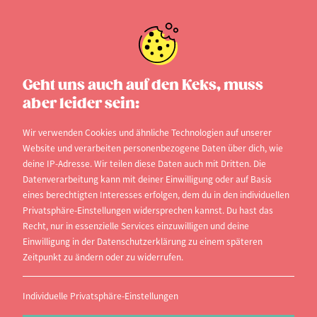
Duales Studium
Geht uns auch auf den Keks, muss
aber leider sein:
Jedes Jahr stehen viele Schulabgänger immer
wieder vor der gleichen Entscheidung: lieber
Wir verwenden Cookies und ähnliche Technologien auf unserer
Website und verarbeiten personenbezogene Daten über dich, wie
Studieren oder doch erst eine Berufsausbildung
deine IP-Adresse. Wir teilen diese Daten auch mit Dritten. Die
machen?
Datenverarbeitung kann mit deiner Einwilligung oder auf Basis
eines berechtigten Interesses erfolgen, dem du in den individuellen
Die Argumente für die Berufsausbildung sind in der
Privatsphäre-Einstellungen widersprechen kannst. Du hast das
Recht, nur in essenzielle Services einzuwilligen und deine
Regel eine gesicherte Finanzierung als auch quasi
Einwilligung in der Datenschutzerklärung zu einem späteren
eine Jobgarantie, die heutzutage etwas
Zeitpunkt zu ändern oder zu widerrufen.
Besonderes ist. Perfekt wäre im Prinzip eine
Kombination aus finanzierter Lehre mit einem
Individuelle Privatsphäre-Einstellungen
Studium. Innovative Fachhochschulen haben diese