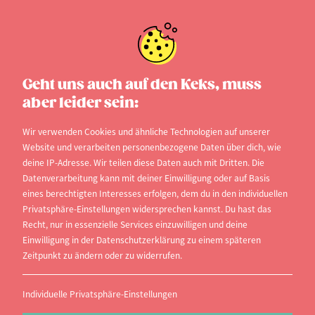
Schülerprogramme
Geht uns auch auf den Keks, muss
aber leider sein:
Da mittlerweile in einigen Bundesländern das
Abitur bereits nach zwölf Jahren gemacht wird
Wir verwenden Cookies und ähnliche Technologien auf unserer
Website und verarbeiten personenbezogene Daten über dich, wie
und es Pläne gibt, dieses System auch in anderen
deine IP-Adresse. Wir teilen diese Daten auch mit Dritten. Die
Bundesländern einzuführen, ist es für die Schüler
Datenverarbeitung kann mit deiner Einwilligung oder auf Basis
eines berechtigten Interesses erfolgen, dem du in den individuellen
schwieriger geworden, in dieser verkürzten
Privatsphäre-Einstellungen widersprechen kannst. Du hast das
Schulzeit einen Highschool-Aufenthalt im Ausland
Recht, nur in essenzielle Services einzuwilligen und deine
unterzubringen.
Einwilligung in der Datenschutzerklärung zu einem späteren
Zeitpunkt zu ändern oder zu widerrufen.
Eine sinnvolle Alternative bieten daher die
sogenannten Schülerprogramme, die man an
Individuelle Privatsphäre-Einstellungen
einigen Universitäten wie zum Beispiel der