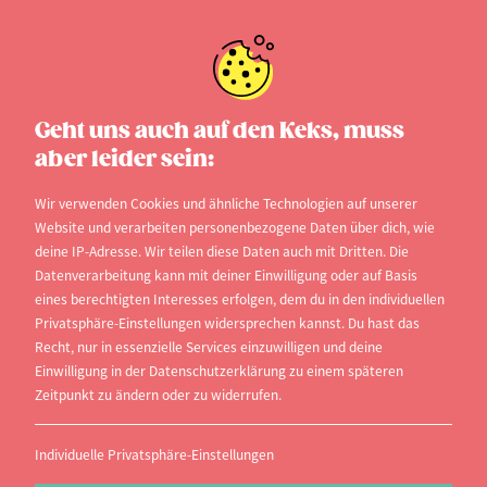
Geldanlage für Studenten
Geht uns auch auf den Keks, muss
aber leider sein:
Die Themen Altersvorsorge und Geldanlage
gehören wegen ihrer Komplexität nicht gerade zu
Wir verwenden Cookies und ähnliche Technologien auf unserer
Website und verarbeiten personenbezogene Daten über dich, wie
den Dingen, mit denen man sich gerne beschäftigt.
deine IP-Adresse. Wir teilen diese Daten auch mit Dritten. Die
Gerade als Student denkt man sich: „Wie soll ich
Datenverarbeitung kann mit deiner Einwilligung oder auf Basis
eines berechtigten Interesses erfolgen, dem du in den individuellen
von dem bisschen Geld, das mir zur Verfügung
Privatsphäre-Einstellungen widersprechen kannst. Du hast das
steht, noch etwas zur Seite legen?“ Aber man
Recht, nur in essenzielle Services einzuwilligen und deine
sollte sich darüber im Klaren sein, dass auch
Einwilligung in der Datenschutzerklärung zu einem späteren
Zeitpunkt zu ändern oder zu widerrufen.
Kleinvieh Mist macht, und je eher man mit dem
Sparen beginnt, desto größer ist am Ende der
Individuelle Privatsphäre-Einstellungen
Gewinn.