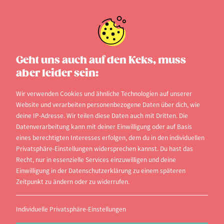
Unterhaltsanspruch
Geht uns auch auf den Keks, muss
aber leider sein:
Die Pflicht der Eltern
Eltern sind dazu verpflichtet, alles zu tun, um ihren
Wir verwenden Cookies und ähnliche Technologien auf unserer
Website und verarbeiten personenbezogene Daten über dich, wie
Kindern eine Ausbildung zu ermöglichen, mit der
deine IP-Adresse. Wir teilen diese Daten auch mit Dritten. Die
sie später ihren eigenen Lebensunterhalt
Datenverarbeitung kann mit deiner Einwilligung oder auf Basis
eines berechtigten Interesses erfolgen, dem du in den individuellen
bestreiten können. Im Gegenzug müssen die
Privatsphäre-Einstellungen widersprechen kannst. Du hast das
Kinder dazu beitragen, dass die Eltern diese
Recht, nur in essenzielle Services einzuwilligen und deine
Belastung nicht länger als nötig hinnehmen
Einwilligung in der Datenschutzerklärung zu einem späteren
Zeitpunkt zu ändern oder zu widerrufen.
müssen. Dieses Verhalten nennt sich „Prinzip der
gegenseitigen Rücksichtnahme“ und ist das
Individuelle Privatsphäre-Einstellungen
oberste Gebot, wenn es um die Unterhaltsfrage