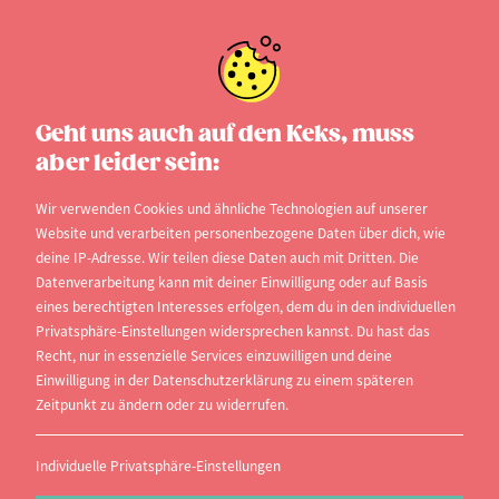
Studienkosten
Geht uns auch auf den Keks, muss
aber leider sein:
Studienkosten
Wenn das Studium beginnt, ändert sich das Leben
Wir verwenden Cookies und ähnliche Technologien auf unserer
Website und verarbeiten personenbezogene Daten über dich, wie
des Studierenden von Grund auf. Er muss auf
deine IP-Adresse. Wir teilen diese Daten auch mit Dritten. Die
eigenen Füßen stehen, und dazu gehören zum
Datenverarbeitung kann mit deiner Einwilligung oder auf Basis
eines berechtigten Interesses erfolgen, dem du in den individuellen
Beispiel eine Wohnung, Selbstverpflegung,
Privatsphäre-Einstellungen widersprechen kannst. Du hast das
Materialien für das Studium und einiges mehr.
Recht, nur in essenzielle Services einzuwilligen und deine
Dafür fallen dann selbstverständlich auch Kosten
Einwilligung in der Datenschutzerklärung zu einem späteren
Zeitpunkt zu ändern oder zu widerrufen.
an, die es vorher nicht gab, und deshalb wollen wir
im folgenden Artikel einen kleinen Überblick
Individuelle Privatsphäre-Einstellungen
darüber geben, was monatlich auf euch zukommt.