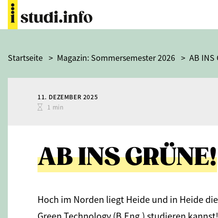
Startseite
>
Magazin: Sommersemester 2026
>
AB INS
11. DEZEMBER 2025
1 min
AB INS GRÜNE!
Hoch im Norden liegt Heide und in Heide di
Green Technology (B.Eng.) studieren kannst!