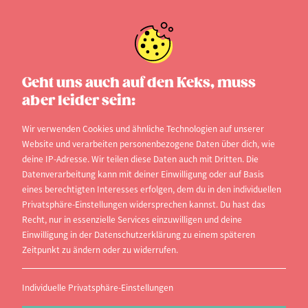
Teilzeitstudium
Geht uns auch auf den Keks, muss
aber leider sein:
Der überwiegende Teil von euch wird vom
rechtlichen Status her dem des
Wir verwenden Cookies und ähnliche Technologien auf unserer
Website und verarbeiten personenbezogene Daten über dich, wie
Vollzeitstudierenden entsprechen, der die
deine IP-Adresse. Wir teilen diese Daten auch mit Dritten. Die
Präsenzhochschulen mal mehr Mal weniger
Datenverarbeitung kann mit deiner Einwilligung oder auf Basis
eines berechtigten Interesses erfolgen, dem du in den individuellen
regelmäßig besucht – frei nach individuellem
Privatsphäre-Einstellungen widersprechen kannst. Du hast das
Ehrgeiz und Zeiteinteilung.
Recht, nur in essenzielle Services einzuwilligen und deine
Einwilligung in der Datenschutzerklärung zu einem späteren
Da gibt es allerdings noch jene Kommilitonen, die
Zeitpunkt zu ändern oder zu widerrufen.
bereits in Lohn und Brot stehen und quasi nach
Feierabend oder zwischendurch Bücher wälzen
Individuelle Privatsphäre-Einstellungen
und Vorlesungen besuchen.