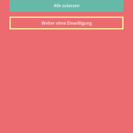
Alle zulassen
Duales Studium Lehramt
Regelschule
Weiter ohne Einwilligung
an der Universität Erfurt
Nordhäuser Straße 63, 99089 Erfurt,
Thüringen
Der
duale Studiengang Lehramt an
Regelschulen
an der Universität Erfurt
kombiniert praxisorientierte Ausbildung
und wissenschaftliche Theorie und
bereitet optimal auf den späteren Beruf
als Lehrer*in vor.
Im dualen Bachelor of Education-