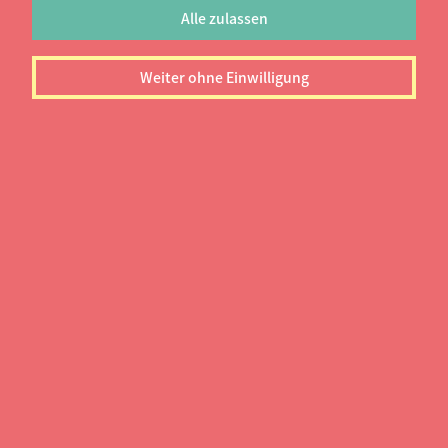
Alle zulassen
Weiter ohne Einwilligung
Was erwartet dich?
Neben der digitalen Ergänzung zu unseren
Artikeln, Interviews und allen weiteren Magazin-
Inhalten, trägt unsere digitale Redaktion aktuelle
Informationen für dich zusammen und begleitet
dich in unterhaltsamen wie hilfreichen Formaten
durch den studentischen Alltag.
Von günstigen Studi-Rezepten, über hilfreiche