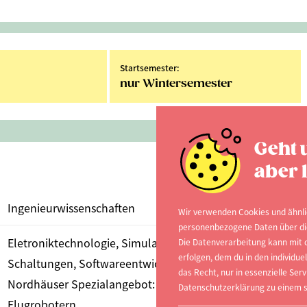
Startsemester:
nur Wintersemester
Geht 
aber l
Ingenieurwissenschaften
Wir verwenden Cookies und ähnli
personenbezogene Daten über dich
Eletroniktechnologie, Simulation elektrischer
Die Datenverarbeitung kann mit d
erfolgen, dem du in den individu
Schaltungen, Softwareentwicklung
das Recht, nur in essenzielle Serv
Nordhäuser Spezialangebot: Entwicklung und Bau von
Datenschutzerklärung zu einem s
Flugrobotern