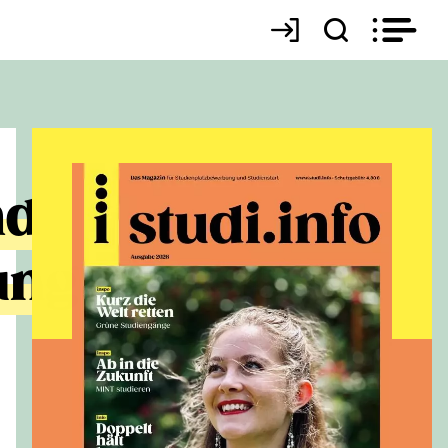
nd
ung