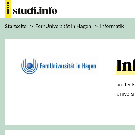
Startseite
>
FernUniversität in Hagen
>
Informatik
In
an der F
Univers