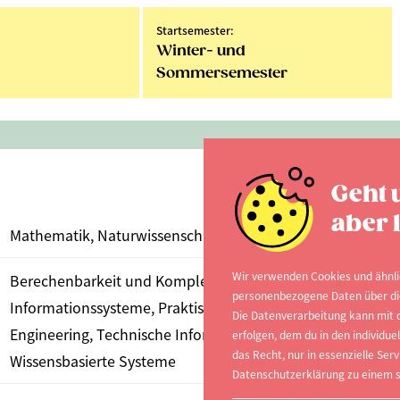
Startsemester:
Winter- und
Sommersemester
Geht 
aber l
Mathematik, Naturwissenschaften
Wir verwenden Cookies und ähnli
Berechenbarkeit und Komplexität,
personenbezogene Daten über dich
Informationssysteme, Praktische Informatik, Software
Die Datenverarbeitung kann mit d
Engineering, Technische Informatik, Verteilte Systeme,
erfolgen, dem du in den individu
das Recht, nur in essenzielle Serv
Wissensbasierte Systeme
Datenschutzerklärung zu einem s