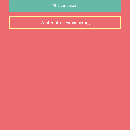
Alle zulassen
Abschluss:
Weiter ohne Einwilligung
Master
Semester:
4
Startsemester:
Winter- und Sommersemester
Weitere Informationen
zum Studiengang
Fachbereich