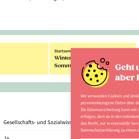
Startsemester:
Winter- und
Geht 
Sommersemester
aber l
Wir verwenden Cookies und ähnli
personenbezogene Daten über dich
Die Datenverarbeitung kann mit d
erfolgen, dem du in den individu
Gesellschafts- und Sozialwissenschaften
das Recht, nur in essenzielle Serv
Datenschutzerklärung zu einem s
Ja