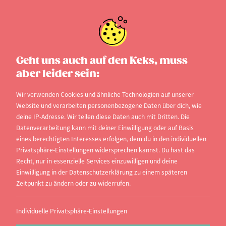
8. JUNI 2022
3 min
Geht uns auch auf den Keks, muss
aber leider sein:
Themen für Bachelor- &
Wir verwenden Cookies und ähnliche Technologien auf unserer
Website und verarbeiten personenbezogene Daten über dich, wie
Masterarbeit finden
deine IP-Adresse. Wir teilen diese Daten auch mit Dritten. Die
Datenverarbeitung kann mit deiner Einwilligung oder auf Basis
eines berechtigten Interesses erfolgen, dem du in den individuellen
Die Plattform Thesius vernetzt Studierende mit
Privatsphäre-Einstellungen widersprechen kannst. Du hast das
möglichen Themen für Bachelorarbeiten,
Recht, nur in essenzielle Services einzuwilligen und deine
Masterarbeiten oder Doktorarbeiten.
Einwilligung in der Datenschutzerklärung zu einem späteren
Zeitpunkt zu ändern oder zu widerrufen.
information
Individuelle Privatsphäre-Einstellungen