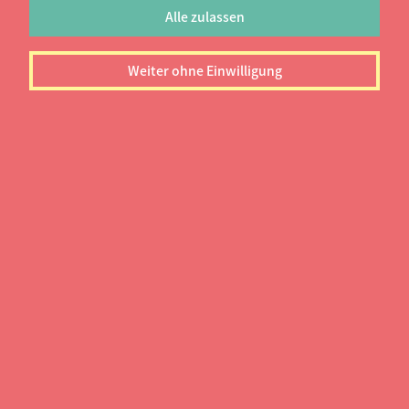
Alle zulassen
Weiter ohne Einwilligung
Z
u Beginn der Abschlussarbeit sehen sich
Studierende mit vielen Problemen
konfrontiert: Die Themenfindung, der
unübersichtliche Forschungsstand, die aufwändige
Recherche ohne zufriedenstellende Ergebnisse. Am
Anfang steht die wichtigste Frage:
Wie kann ich
interessante, geeignete Themen für die
Bachelor- & Masterarbeit finden
? Das Team der