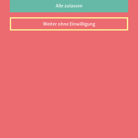
Interesses und der Leidenschaft.
Alle zulassen
Weiter ohne Einwilligung
information
W
ie findest du also heraus, welches
Studienfach das richtige für dich ist?
Hier ist ein Leitfaden, der dir bei deiner
Studienwahl hilft.