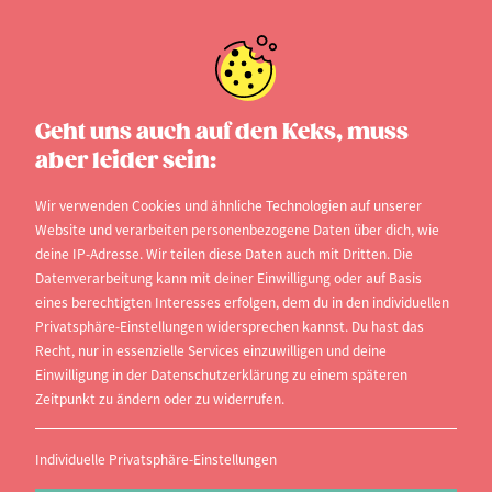
1. SEPTEMBER 2025
2 min
Geht uns auch auf den Keks, muss
aber leider sein:
Welches Studienfach passt
Wir verwenden Cookies und ähnliche Technologien auf unserer
Website und verarbeiten personenbezogene Daten über dich, wie
am besten zu dir? Ein
deine IP-Adresse. Wir teilen diese Daten auch mit Dritten. Die
Leitfaden zur Studienwahl
Datenverarbeitung kann mit deiner Einwilligung oder auf Basis
eines berechtigten Interesses erfolgen, dem du in den individuellen
Privatsphäre-Einstellungen widersprechen kannst. Du hast das
Medizin, BWL oder doch Germanistik? Die
Recht, nur in essenzielle Services einzuwilligen und deine
Einwilligung in der Datenschutzerklärung zu einem späteren
Entscheidung für ein Studienfach ist ein
Zeitpunkt zu ändern oder zu widerrufen.
entscheidender Schritt auf dem Weg in die
Zukunft. Es ist nicht nur eine Frage der
Individuelle Privatsphäre-Einstellungen
Karriereaussichten, sondern auch des persönlichen