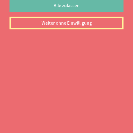
Alle zulassen
Weiter ohne Einwilligung
Abschluss:
Bachelor
Semester:
6
Startsemester:
Winter- und Sommersemester
Weitere Informationen
zum Studiengang