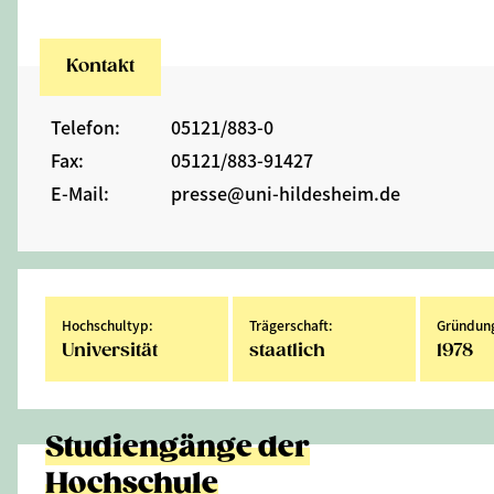
Kontakt
Telefon:
05121/883-0
Fax:
05121/883-91427
E-Mail:
presse@uni-hildesheim.de
Hochschultyp:
Trägerschaft:
Gründung
Universität
staatlich
1978
Studiengänge der
Hochschule