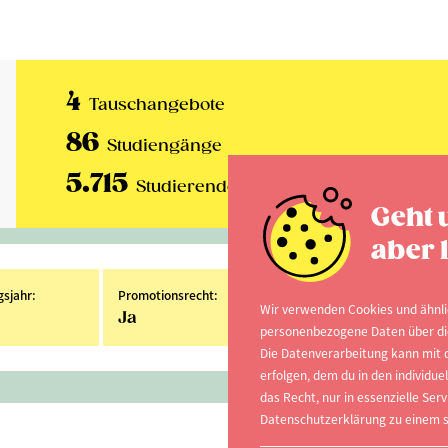
4
Tauschangebote
86
Studiengänge
5.715
Studierende
Geht 
aber l
sjahr:
Promotionsrecht:
Habilitationsrecht:
Wir verwenden Cookies und ähnli
Ja
Ja
personenbezogene Daten über dich
Die Datenverarbeitung kann mit d
erfolgen, dem du in den individu
das Recht, nur in essenzielle Serv
Datenschutzerklärung zu einem s