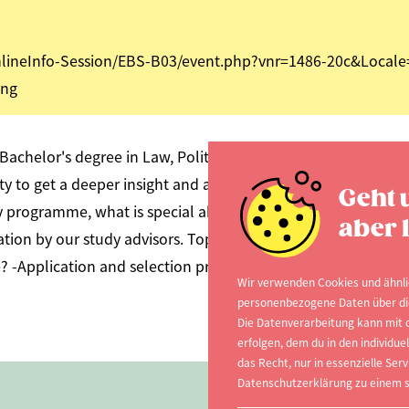
/OnlineInfo-Session/EBS-B03/event.php?vnr=1486-20c&Lo
ung
 Bachelor's degree in Law, Politics and Economics at EBS? A
ty to get a deeper insight and ask questions that are on you
Geht 
y programme, what is special about EBS Universität and ma
aber l
ation by our study advisors. Topics: -What makes EBS Universi
? -Application and selection procedure -Semester abroad an
Wir verwenden Cookies und ähnli
personenbezogene Daten über dich
Die Datenverarbeitung kann mit d
erfolgen, dem du in den individu
das Recht, nur in essenzielle Serv
Datenschutzerklärung zu einem s