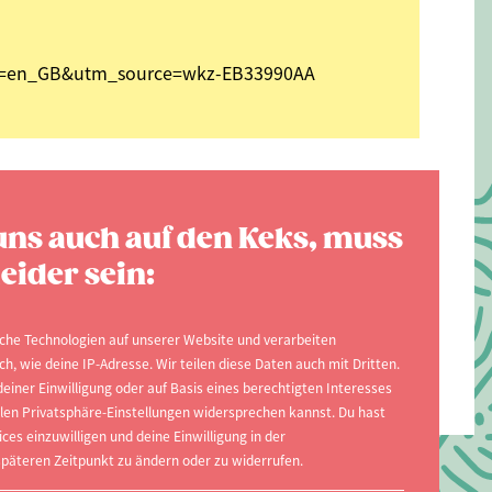
cale=en_GB&utm_source=wkz-EB33990AA
nd learn what makes studying at EBS special? In
r mind. We look forward to having you join us.
uns auch auf den Keks, muss
ny details about the admission procedure and
eider sein:
tät special? -Structure and special features of the
d internships -Scholarships and funding
che Technologien auf unserer Website und verarbeiten
, wie deine IP-Adresse. Wir teilen diese Daten auch mit Dritten.
einer Einwilligung oder auf Basis eines berechtigten Interesses
ellen Privatsphäre-Einstellungen widersprechen kannst. Du hast
ices einzuwilligen und deine Einwilligung in der
päteren Zeitpunkt zu ändern oder zu widerrufen.