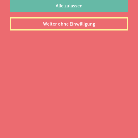
Alle zulassen
Weiter ohne Einwilligung
Nachname*
E-Mail*
Nicht gefunden?
Deine Hochschule*
Dein Studienfach*