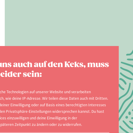
uns auch auf den Keks, muss
eider sein:
che Technologien auf unserer Website und verarbeiten
, wie deine IP-Adresse. Wir teilen diese Daten auch mit Dritten.
einer Einwilligung oder auf Basis eines berechtigten Interesses
ellen Privatsphäre-Einstellungen widersprechen kannst. Du hast
ices einzuwilligen und deine Einwilligung in der
päteren Zeitpunkt zu ändern oder zu widerrufen.