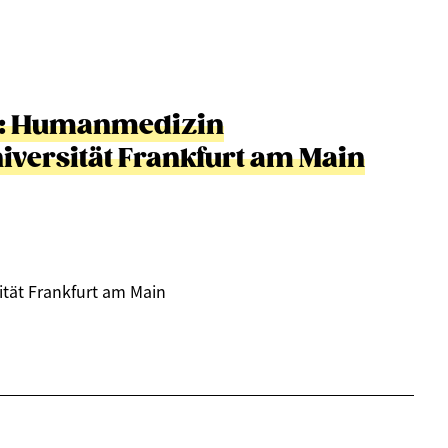
h: Humanmedizin
versität Frankfurt am Main
tät Frankfurt am Main