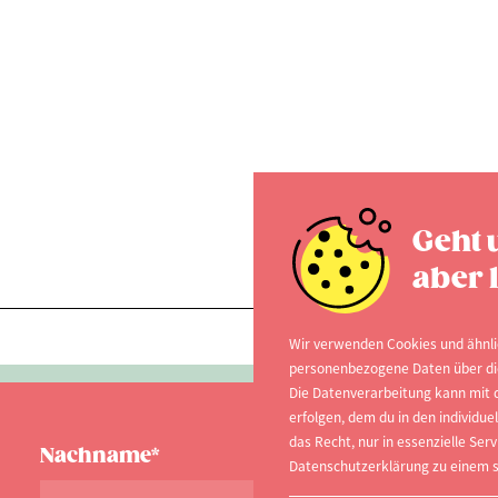
Geht 
aber l
Wir verwenden Cookies und ähnli
personenbezogene Daten über dich
Die Datenverarbeitung kann mit d
erfolgen, dem du in den individu
das Recht, nur in essenzielle Serv
Nachname*
Datenschutzerklärung zu einem s